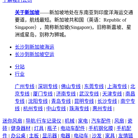
了解我们公司
关于新加坡
——新加坡地处在东南亚到印度洋海运交通
要道，航线最短。新加坡共和国（英语：Republic of
Singapore），简称新加坡(Singapore)，旧称新嘉坡、星
洲或星岛，别称为狮城。
长沙到新加坡海运
长沙到新加坡空运
分站
行业
广州专线
|
深圳专线
|
佛山专线
|
东莞专线
|
上海专线
|
北
京专线
|
厦门专线
|
济南专线
|
武汉专线
|
天津专线
|
南昌
专线
|
沈阳专线
|
青岛专线
|
昆明专线
|
长沙专线
|
南宁专
线
|
杭州专线
|
中山专线
|
珠海专线
|
惠州专线
|
迷你风扇
|
导航/行车记录仪
|
机械
|
家电
|
汽车配件
|
风扇
|
瓷
砖
|
健身器材
|
灯具
|
瓶子
|
电动车配件
|
手机钢化膜
|
手机配
件
|
办公桌
|
主板
|
显示器
|
电器
|
电动车
|
沙发
|
家具
|
友情链