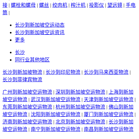
接
|
螺栓和螺母
|
螺丝
|
绞肉机
|
榨汁机
|
投影仪
|
望远镜
|
手电
筒
|
长沙到新加坡空运动态
长沙到新加坡空运资讯
更多
长沙
同行业其他地区
长沙到新加坡物流
|
长沙到印尼物流
|
长沙到马来西亚物流
|
长沙到菲律宾物流
广州到新加坡空运物流
|
深圳到新加坡空运物流
|
上海到新加
坡空运物流
|
武汉到新加坡空运物流
|
天津到新加坡空运物流
|
东莞到新加坡空运物流
|
杭州到新加坡空运物流
|
佛山到新加
坡空运物流
|
沈阳到新加坡空运物流
|
厦门到新加坡空运物流
|
济南到新加坡空运物流
|
北京到新加坡空运物流
|
长沙到新加
坡空运物流
|
南宁到新加坡空运物流
|
南昌到新加坡空运物流